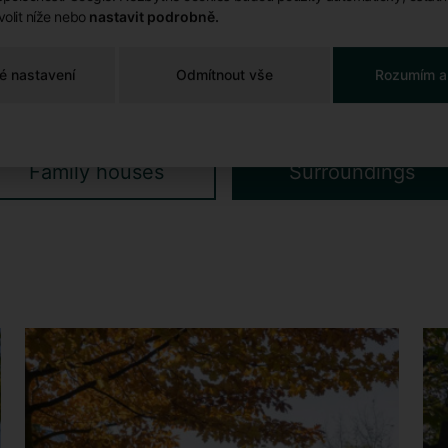
olit níže nebo
nastavit podrobně.
é nastavení
Odmítnout vše
Rozumím a
Family houses
Surroundings