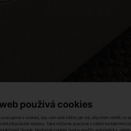
 web používá cookies
pracujeme s cookies, aby vám web běžel, jak má, abychom věděli, co s
hli přizpůsobit reklamu. Také můžeme pracovat s vašimi kontaktními úda
společnosti Google. Nezbytné cookies budou použity automaticky, ostatn