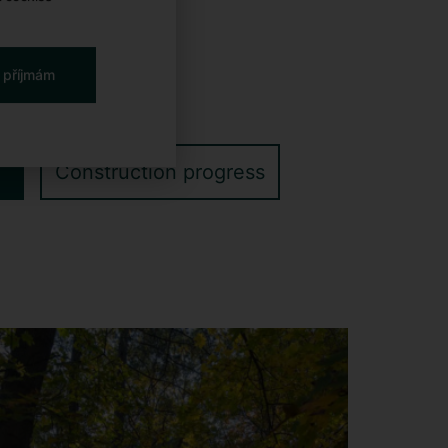
 příjmám
Construction progress