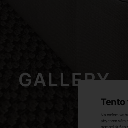
GALLERY
Tento
Na našem webu 
abychom vám mo
pomoci služeb 