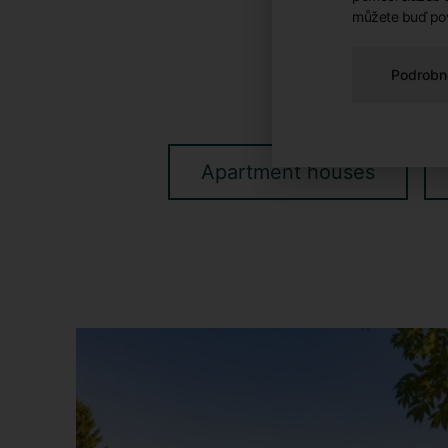
můžete buď pov
Podrobn
Apartment houses