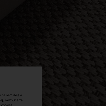
e na něm děje a
ji, mimo jiné za
í cookies