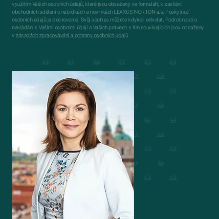
využitím Vašich osobních údajů, které jsou obsaženy ve formuláři, k zasílání
obchodních sdělení o nabídkách a novinkách LEXXUS NORTON a.s. Poskytnutí
osobních údajů je dobrovolné. Svůj souhlas můžete kdykoli odvolat. Podrobnosti o
nakládání s Vašimi osobními údaji a Vašich právech s tím souvisejících jsou obsaženy
v
zásadách zpracovávání a ochrany osobních údajů
.