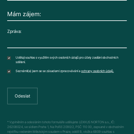
Zpráva:
Uděluji souhlas s využitím svých osobních údajů pro účely zasílání obchodních
sdělení.
Seznámil(a) jsem se se zásadami zpracovávání a
ochrany osobních údajů.
Odeslat
* Vyplněním a odesláním tohoto formuláře udělujete LEXXUS NORTON a.s., IČ:
26208024, se sídlem Praha 1, Na Poříčí 2090/2, PSČ 110 00, zapsané v obchodním
rejstříku vedeném Městským soudem v Praze, oddíl B, vložka 6809 souhlas s