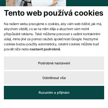
Tento web používá cookies
Na našem webu pracujeme s cookies, aby vám web běžel, jak má,
abychom věděli, co se na něm děje a abychom vám mohli
Tereza Kolesárová
přizpůsobit reklamu. Také můžeme pracovat s vašimi kontaktními
t.kolesarova@lexxusnorton.cz
údaji, mimo jiné za pomoci služeb společnosti Google. Nezbytné
cookies budou použity automaticky, ostatní cookies můžete buď
+420 722 531 019
povolit níže nebo
nastavit podrobně.
+420 221 111 945
Podrobné nastavení
Kontaktovat
Odmítnout vše
Rozumím a příjmám