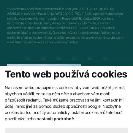
* Vyplněním a odesláním tohoto formuláře udělujete LEXXUS NORTON a.s., IČ:
26208024, se sídlem Praha 1, Na Poříčí 2090/2, PSČ 110 00, zapsané v obchodním
rejstříku vedeném Městským soudem v Praze, oddíl B, vložka 6809 souhlas s
využitím Vašich osobních údajů, které jsou obsaženy ve formuláři, k zasílání
obchodních sdělení o nabídkách a novinkách LEXXUS NORTON a.s. Poskytnutí
osobních údajů je dobrovolné. Svůj souhlas můžete kdykoli odvolat. Podrobnosti o
nakládání s Vašimi osobními údaji a Vašich právech s tím souvisejících jsou obsaženy
v
zásadách zpracovávání a ochrany osobních údajů
.
Tento web používá cookies
Na našem webu pracujeme s cookies, aby vám web běžel, jak má,
abychom věděli, co se na něm děje a abychom vám mohli
přizpůsobit reklamu. Také můžeme pracovat s vašimi kontaktními
údaji, mimo jiné za pomoci služeb společnosti Google. Nezbytné
cookies budou použity automaticky, ostatní cookies můžete buď
povolit níže nebo
nastavit podrobně.