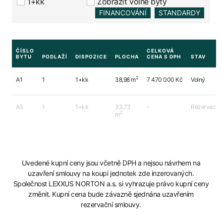
1+kk
Zobrazit volné byty
FINANCOVÁNÍ
STANDARDY
ČÍSLO
CELKOVÁ
BYTU
PODLAŽÍ
DISPOZICE
PLOCHA
CENA S DPH
STAV
2
A1
1
1+kk
38,98 m
7 470 000 Kč
Volný
A5
1
1+kk
33,73
-
Rezervace
2
m
Uvedené kupní ceny jsou včetně DPH a nejsou návrhem na
uzavření smlouvy na koupi jednotek zde inzerovaných.
Společnost LEXXUS NORTON a.s. si vyhrazuje právo kupní ceny
změnit. Kupní cena bude závazně sjednána uzavřením
rezervační smlouvy.