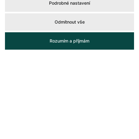
Podrobné nastavení
Odmítnout vše
Rozumím a příjmám
Tereza Kolesárová
t.kolesarova@lexxusnorton.cz
+420 722 531 019
+420 221 111 945
Kontaktovat