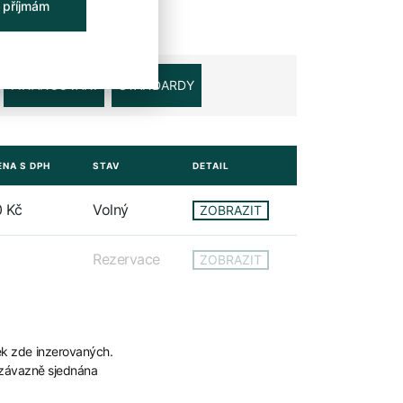
 příjmám
FINANCOVÁNÍ
STANDARDY
NA S DPH
STAV
DETAIL
0 Kč
Volný
ZOBRAZIT
Rezervace
ZOBRAZIT
ek zde inzerovaných.
 závazně sjednána