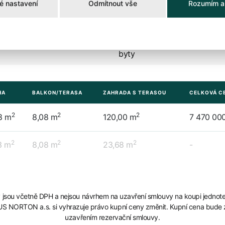
é nastavení
Odmítnout vše
Rozumím a
Zobrazit volné
byty
HA
BALKON/TERASA
ZAHRADA S TERASOU
CELKOVÁ CE
2
2
2
8 m
8,08 m
120,00 m
7 470 00
2
2
2
3 m
8,08 m
23,68 m
-
jsou včetně DPH a nejsou návrhem na uzavření smlouvy na koupi jednot
S NORTON a.s. si vyhrazuje právo kupní ceny změnit. Kupní cena bude
uzavřením rezervační smlouvy.