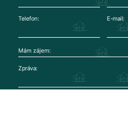
Telefon:
E-mail:
Zpráva:
Uděluji souhlas s využitím svých osobních údajů pro účely zasílání obchodních sd
Seznámil(a) jsem se se zásadami zpracovávání a
ochrany osobních údajů.