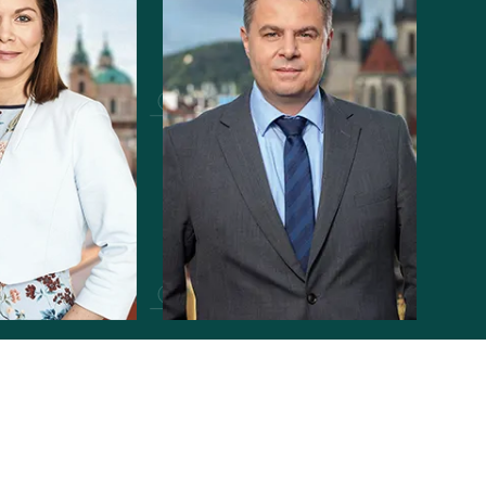
esárová
Svatomír Plza
a@lexxusnorton.cz
s.plza@lexxus.cz
31 019
+420 722 531 019