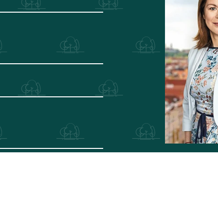
ělení.
Tereza Kol
t.kolesarov
+420 722 5