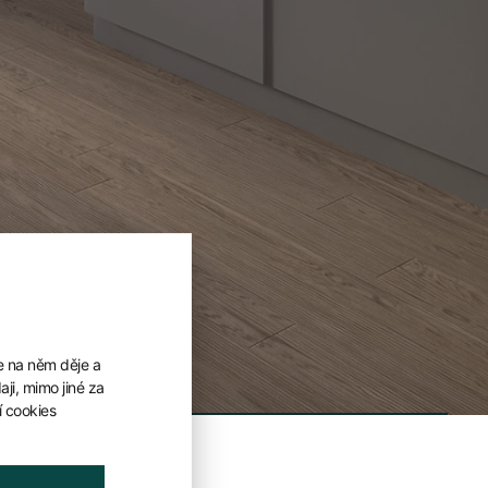
e na něm děje a
ji, mimo jiné za
í cookies