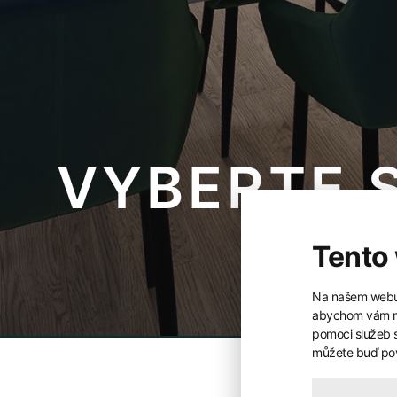
VYBERTE S
Tento
Na našem webu 
abychom vám mo
pomoci služeb 
můžete buď pov