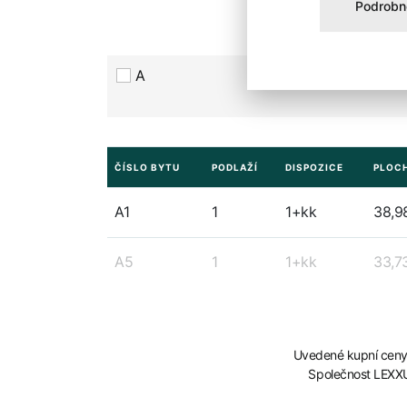
Podrobn
A
1+kk
ČÍSLO BYTU
PODLAŽÍ
DISPOZICE
PLOC
A1
1
1+kk
38,9
A5
1
1+kk
33,7
Uvedené kupní ceny 
Společnost LEXXU